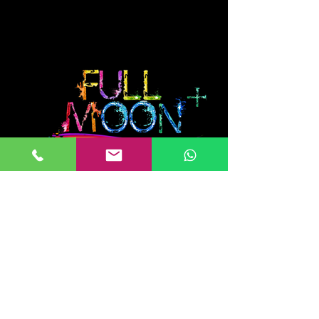
FullMoon +
החבילה כוללת:
*תפאורת פולמון - שולחן פול מון מעוצב
*מאפרת פול מון מקצועית.
*4 תותחי אולטרה לאווירת פול מון אמיתית.