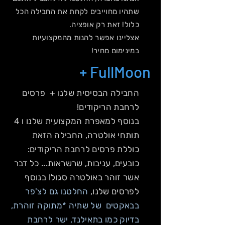
שתהיו מחוייבים לקחת את החבילה הכל
כלול! זאת רק אופציה.
אצליינו אפשר להנות מהמקצועיות
במינימום מחיר!
FullMoon +
החבילה הבסיסית שלנו + פרסים
לרחבת הריקודים!
בנוסף למאפרת המקצועית שלנו ו 4
תותחי אולטרה, החבילה הזאת
כוללת פרסים לרחבת הריקודים:
כובעים, עניבות, שרשראות... כל דבר
אשר זוהר באולטרה סגול! בנוסף
לפרסים שלנו,
החלטנו גם לצ'פר
בבאקטים של שתיה *מתוקה זוהרת,
בדיוק כמו בתאילנד, ישר לרחבת