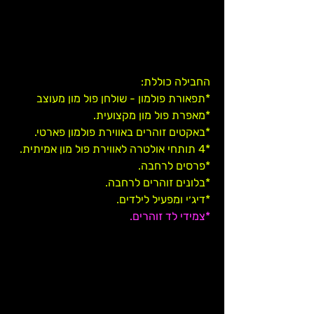
FullMoon Extra
החבילה כוללת:
*תפאורת פולמון - שולחן פול מון מעוצב
*מאפרת פול מון מקצועית.
*באקטים זוהרים באווירת פולמון פארטי.
*4 תותחי אולטרה לאווירת פול מון אמיתית.
*פרסים לרחבה.
*בלונים זוהרים לרחבה.
*דיג׳י ומפעיל לילדים.
*צמידי לד זוהרים.