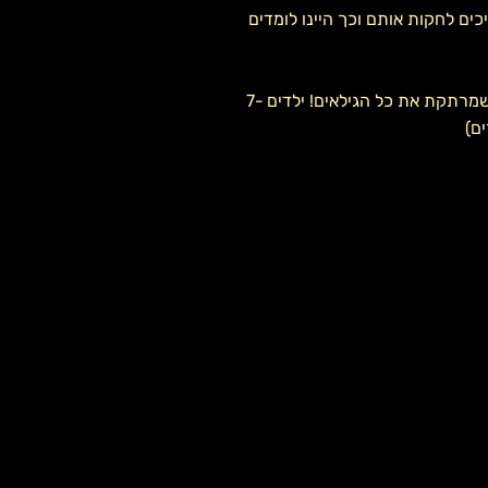
יכים לחקות אותם וכך היינו לומדים
בעזרת מקרן ומסך ובעזרת הקטעים הבלעדיים שלנו, אנחנו עושים פעילות Just Dance שמרתקת את כל הגילאים! ילדים 7-