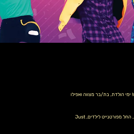
ימי הולדת, בת/בר מצווה ואפילו
אטרקציה שהופכת את האירוע למגוון אפילו עוד יותר! לנו יש את כל הקטעים לכל הגילאים, החל מפורטנייט לילדים, Just