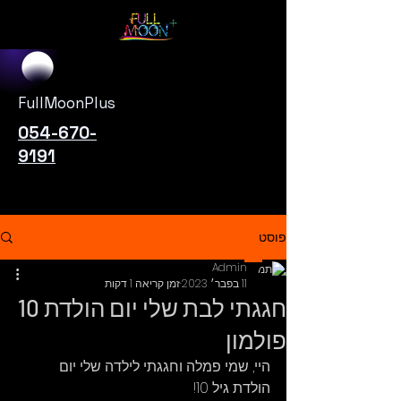
FullMoonPlus
054-670-
9191
פוסט
Admin
11 בפבר׳ 2023
זמן קריאה 1 דקות
חגגתי לבת שלי יום הולדת 10
פולמון
היי, שמי פמלה וחגגתי לילדה שלי יום 
הולדת גיל 10!